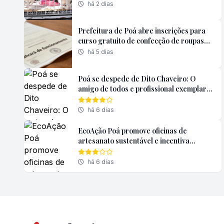
durante o mês de agosto
há 2 dias
Prefeitura de Poá abre inscrições para
curso gratuito de confecção de roupas
para pets
há 5 dias
Poá se despede de Dito Chaveiro: O
amigo de todos e profissional exemplar
deixará saudades
há 6 dias
EcoAção Poá promove oficinas de
artesanato sustentável e incentiva
educação ambiental
há 6 dias