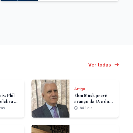
Ver todas
Artigo
is: Phil
Elon Musk prevê
elebra o
avanço da IA e dos
 três
robôs humanoides
ras
há 1 dia
unidas
rte e
ores