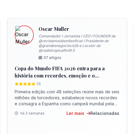
Oscar Muller
Comendador l Jornalista l CEO I FOUNDER da
@revistamaisbonitaoficial l Presidente do
@grandesnegocios.b2b e Locutor da
@radiotropicalfm91.5
37 artigos
Copa do Mundo FIFA 2026 entra para a
história com recordes, emoção e o
bicampeonato da Espanha
(1)
Primeira edição com 48 seleções reúne mais de seis
milhões de torcedores, estabelece novos recordes
e consagra a Espanha como campeã mundial pela
segunda vez
Ler mais
Relacionadas
há 2 semanas