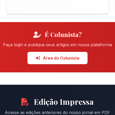
É Colunista?
Faça login e publique seus artigos em nossa plataforma
Área do Colunista
Edição Impressa
Acesse as edições anteriores do nosso jornal em PDF