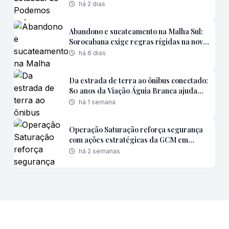
candidaturas
há 2 dias
Abandono e sucateamento na Malha Sul:
Sorocabana exige regras rígidas na nova
concessão
há 6 dias
Da estrada de terra ao ônibus conectado:
80 anos da Viação Águia Branca ajudam a
contar a evolução da mobilidade
há 1 semana
brasileira
Operação Saturação reforça segurança
com ações estratégicas da GCM em
bairros de Poá
há 2 semanas