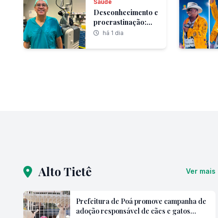
Saúde
na América Latina
Desconhecimento e
procrastinação:
inimigos que
há 1 dia
transformam o
câncer colorretal
no segundo tumor
de maior incidência
no Brasil
Alto Tietê
Ver mais
Prefeitura de Poá promove campanha de
adoção responsável de cães e gatos