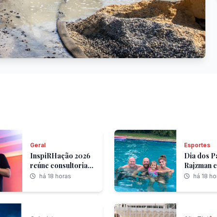
Geral
Esportes
InspiRHação 2026
Dia dos Pa
reúne consultorias
Rajzman c
de RH para discutir
legado de
há 18 horas
há 18 ho
como a IA está
gerações 
mudando a forma
pelo espo
de contratar
pelos val