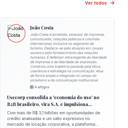
Ver todos
João Costa
João Costa é jornalista, assessor de imprensa,
comunicador, relações públicas e colunista
internacional, inclusive no segmento de
turismo. Destaca-se pela atuação em causas
sociais e pelo fortalecimento das relações
humanas. É defensor intransigente da liberdade
de imprensa e da liberdade de expressão.
Construiu uma trajetória pautada pela ética,
coerência e estratégia na comunicação. Atua
de forma ampla e integrada no campo do
jornalismo e da comunicação institucional.
4 artigos
Usecorp consolida a 'economia do uso' no
B2B brasileiro, vira S.A. e impulsiona
expansão com novo fundo estruturado
Com mais de R$ 3,1 bilhões em oportunidades de
crédito analisadas e um salto expressivo no
mercado de locação corporativa, a plataforma