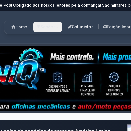
e Poá! Obrigado aos nossos leitores pela confiança! São milhares p
Home
|
Seções
|
Colunistas
|
Edição Imp
 do setor na América Latina
•
InspiRHação 202