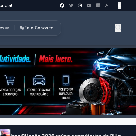
or dia!
ressa
|
Fale Conosco
6 reúne consultorias de RH para discutir como a IA est