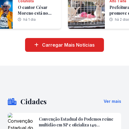
Colunista
Alto Tietê
O cantor César
Prefeitur
Moreno está no
promove 
Espírito Santo
de adoçã
há 1 dia
há 2 dia
responsáv
cães e ga
durante o
agosto
Carregar Mais Notícias
Cidades
Ver mais
Convenção Estadual do Podemos reúne
multidão em SP e oficializa 149