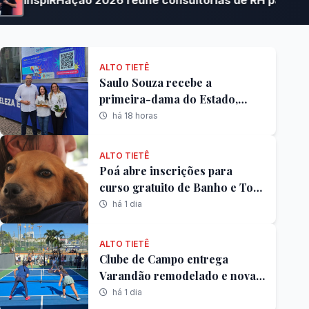
ALTO TIETÊ
Saulo Souza recebe a
primeira-dama do Estado,
Cristiane Freitas, para visita às
há 18 horas
Carretas da Capacitação em
Poá
ALTO TIETÊ
Poá abre inscrições para
curso gratuito de Banho e Tosa
oferecido pelo programa
há 1 dia
Caminho da Capacitação
ALTO TIETÊ
Clube de Campo entrega
Varandão remodelado e nova
quadra de pickleball
há 1 dia