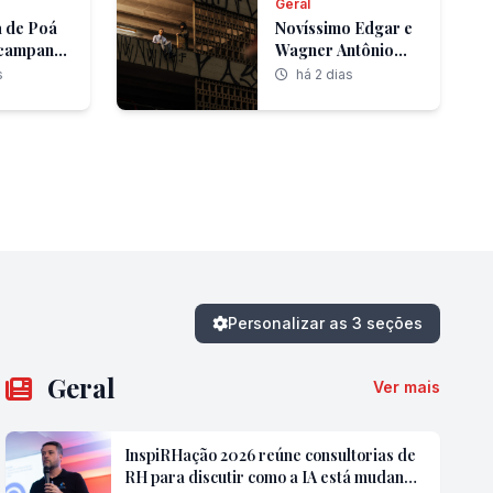
Geral
a de Poá
Novíssimo Edgar e
campanha
Wagner Antônio
o
inauguram
s
há 2 dias
el de
VÉRTICE, novo
tos
programa anual de
 mês de
Residências
Artísticas do
Instituto
Capobianco que
reúne música,
teatro,
performance, artes
visuais e
tecnologia.
Personalizar as 3 seções
Geral
Ver mais
InspiRHação 2026 reúne consultorias de
RH para discutir como a IA está mudando