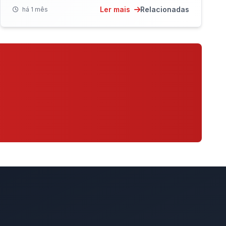
conecta fornecedores à ponta final, desonerando o
Ler mais
Relacionadas
há 1 mês
fluxo de caixa das empresas e apostando em
inteligência artificial