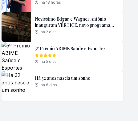
a forma de contratar
há 18 horas
Novíssimo Edgar e Wagner Antônio
inauguram VÉRTICE, novo programa
anual de Residências Artísticas do
há 2 dias
Instituto Capobianco que reúne música,
teatro, performance, artes visuais e
5º Prêmio ABIME Saúde e Esportes
tecnologia.
há 5 dias
Há 32 anos nascia um sonho
há 6 dias