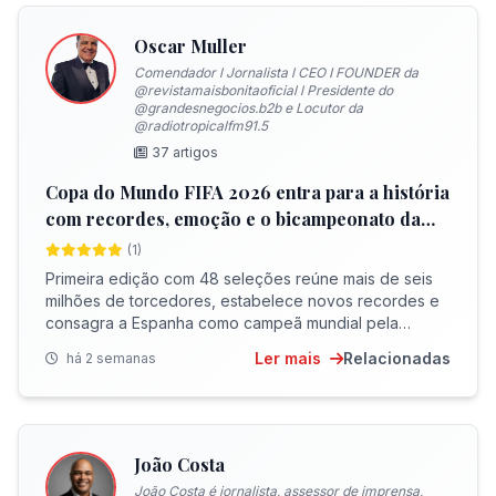
Oscar Muller
Comendador l Jornalista l CEO I FOUNDER da
@revistamaisbonitaoficial l Presidente do
@grandesnegocios.b2b e Locutor da
@radiotropicalfm91.5
37 artigos
Copa do Mundo FIFA 2026 entra para a história
com recordes, emoção e o bicampeonato da
Espanha
(1)
Primeira edição com 48 seleções reúne mais de seis
milhões de torcedores, estabelece novos recordes e
consagra a Espanha como campeã mundial pela
segunda vez
Ler mais
Relacionadas
há 2 semanas
João Costa
João Costa é jornalista, assessor de imprensa,