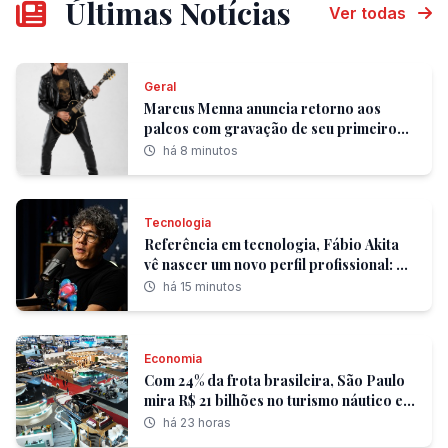
Últimas Notícias
Ver todas
Geral
Marcus Menna anuncia retorno aos
palcos com gravação de seu primeiro
audiovisual solo
há 8 minutos
Tecnologia
Referência em tecnologia, Fábio Akita
vê nascer um novo perfil profissional: o
orquestrador de agentes de IA
há 15 minutos
Economia
Com 24% da frota brasileira, São Paulo
mira R$ 21 bilhões no turismo náutico e
sedia maior palco de negócios do setor
há 23 horas
na América Latina