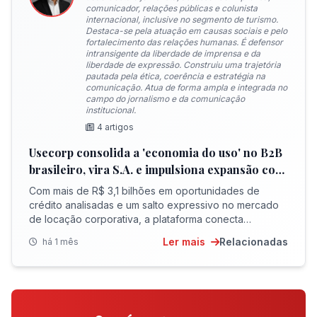
comunicador, relações públicas e colunista
internacional, inclusive no segmento de turismo.
Destaca-se pela atuação em causas sociais e pelo
fortalecimento das relações humanas. É defensor
intransigente da liberdade de imprensa e da
liberdade de expressão. Construiu uma trajetória
pautada pela ética, coerência e estratégia na
comunicação. Atua de forma ampla e integrada no
campo do jornalismo e da comunicação
institucional.
4 artigos
Usecorp consolida a 'economia do uso' no B2B
brasileiro, vira S.A. e impulsiona expansão com
novo fundo estruturado
Com mais de R$ 3,1 bilhões em oportunidades de
crédito analisadas e um salto expressivo no mercado
de locação corporativa, a plataforma conecta
fornecedores à ponta final, desonerando o fluxo de
Ler mais
Relacionadas
há 1 mês
caixa das empresas e apostando em inteligência
artificial