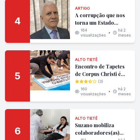
ARTIGO
A corrupção que nos
4
torna um Estado
policial
164
há 2
•
visualizações
meses
ALTO TIETÊ
Encontro de Tapetes
5
de Corpus Christi é
prestigiado por mais
(3)
de 7 mil pessoas
160
há 2
•
visualizações
meses
ALTO TIETÊ
Suzano mobiliza
6
colaboradores(as)