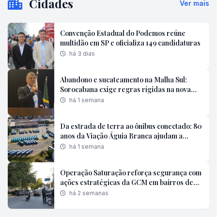
Cidades
Ver mais
Convenção Estadual do Podemos reúne
multidão em SP e oficializa 149 candidaturas
há 3 dias
Abandono e sucateamento na Malha Sul:
Sorocabana exige regras rígidas na nova
concessão
há 1 semana
Da estrada de terra ao ônibus conectado: 80
anos da Viação Águia Branca ajudam a
contar a evolução da mobilidade brasileira
há 1 semana
Operação Saturação reforça segurança com
ações estratégicas da GCM em bairros de
Poá
há 2 semanas