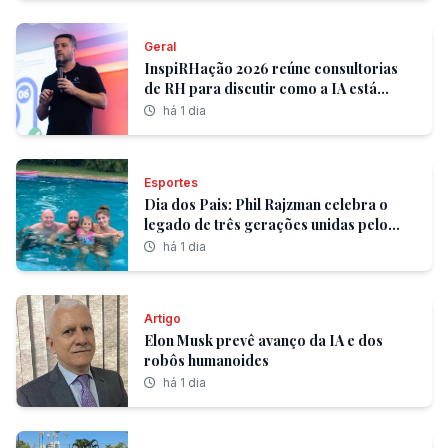
Geral
InspiRHação 2026 reúne consultorias
de RH para discutir como a IA está
mudando a forma de contratar
há 1 dia
Esportes
Dia dos Pais: Phil Rajzman celebra o
legado de três gerações unidas pelo
esporte e pelos valores
há 1 dia
Artigo
Elon Musk prevê avanço da IA e dos
robôs humanoides
há 1 dia