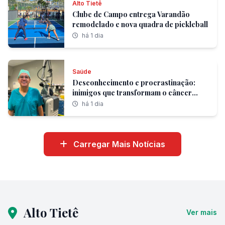
Alto Tietê
Clube de Campo entrega Varandão
remodelado e nova quadra de pickleball
há 1 dia
Saúde
Desconhecimento e procrastinação:
inimigos que transformam o câncer
colorretal no segundo tumor de maior
há 1 dia
incidência no Brasil
Carregar Mais Notícias
Alto Tietê
Ver mais