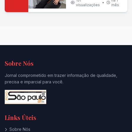
para doação de
151
há 1
•
visualizações
mês
sangue em Mogi das
Cruzes (SP)
Sobre Nós
Jornal comprometido em trazer informação de qualidade,
precisa e imparcial para você.
Links Úteis
Sobre Nós