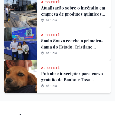
ALTO TIETÊ
participantes que
Atualização sobre o incêndio em
concluírem o projeto
empresa de produtos químicos
recebem kit enxoval
em Itaquaquecetuba-SP
há 1 dia
completo e carrinho de
bebê
ALTO TIETÊ
Saulo Souza recebe a primeira-
dama do Estado, Cristiane
Freitas, para visita às Carretas da
há 1 dia
Capacitação em Poá
ALTO TIETÊ
Poá abre inscrições para curso
gratuito de Banho e Tosa
oferecido pelo programa
há 1 dia
Caminho da Capacitação