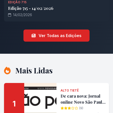
EDIÇÃO 715
Edição 715 - 14/02/2026
14/02/2026
Ver Todas as Edições
Mais Lidas
ALTO TIETÊ
De cara nova: Jornal
1
online Novo São Paulo
estreia layout moderno
(9)