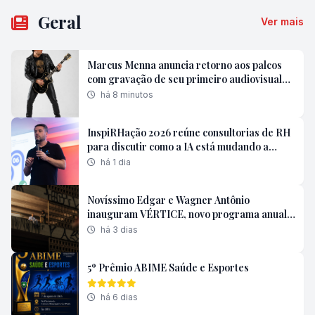
Geral
Ver mais
Marcus Menna anuncia retorno aos palcos
com gravação de seu primeiro audiovisual
solo
há 8 minutos
InspiRHação 2026 reúne consultorias de RH
para discutir como a IA está mudando a
forma de contratar
há 1 dia
Novíssimo Edgar e Wagner Antônio
inauguram VÉRTICE, novo programa anual
de Residências Artísticas do Instituto
há 3 dias
Capobianco que reúne música, teatro,
performance, artes visuais e tecnologia.
5º Prêmio ABIME Saúde e Esportes
há 6 dias