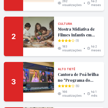
para leitores e
262
há 2
•
visualizações
meses
anunciantes
CULTURA
Mostra Midiativa de
2
Filmes Infantis em
sessão gratuita aberta
(1)
ao público no Goethe-
183
há 2
•
visualizações
meses
Institut São Paulo
ALTO TIETÊ
Cantora de Poá brilha
3
no "Programa do
Ratinho" e consolida
(5)
carreira nacional
166
há 1
•
visualizações
mês