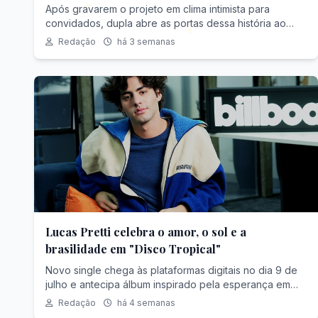
especial em São Paulo
Após gravarem o projeto em clima intimista para
convidados, dupla abre as portas dessa história ao
público em noite única no Suhai Music Hall, com
Redação
há 3 semanas
participações de Mayck & Lyan, Sâmi Rico e Traia Véia
Lucas Pretti celebra o amor, o sol e a
brasilidade em "Disco Tropical"
Novo single chega às plataformas digitais no dia 9 de
julho e antecipa álbum inspirado pela esperança em
tempos difíceis
Redação
há 4 semanas