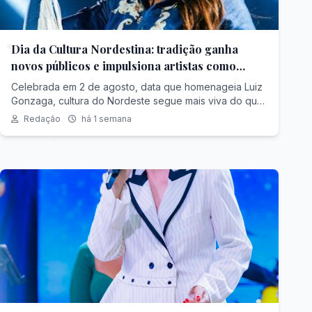
Dia da Cultura Nordestina: tradição ganha
novos públicos e impulsiona artistas como
Galícia Cruz no cenário nacional
Celebrada em 2 de agosto, data que homenageia Luiz
Gonzaga, cultura do Nordeste segue mais viva do que
nunca e conquista espaço nas plataformas digitais, nos
Redação
há 1 semana
grandes festivais e em diferentes regiões do Brasil