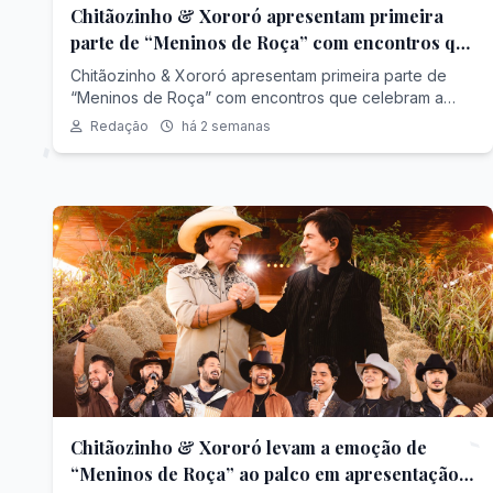
Chitãozinho & Xororó apresentam primeira
parte de “Meninos de Roça” com encontros que
celebram a essência da música sertaneja
Chitãozinho & Xororó apresentam primeira parte de
“Meninos de Roça” com encontros que celebram a
essência da música sertaneja
Redação
há 2 semanas
Chitãozinho & Xororó levam a emoção de
“Meninos de Roça” ao palco em apresentação