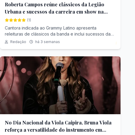
Roberta Campos reúne clássicos da Legião
Urbana e sucessos da carreira em show na
capital paulista
(1)
Cantora indicada ao Grammy Latino apresenta
releituras de clássicos da banda e inclui sucessos da
própria carreira em show no The Cavern Club SP
Redação
há 3 semanas
No Dia Nacional da Viola Caipira, Bruna Viola
reforça a versatilidade do instrumento em