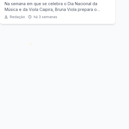
"Improvável 2"
Na semana em que se celebra o Dia Nacional da
Música e da Viola Caipira, Bruna Viola prepara o
lançamento do segundo EP de "Improvável 2", projeto
Redação
há 3 semanas
em que a viola percorre diferentes estilos musicais