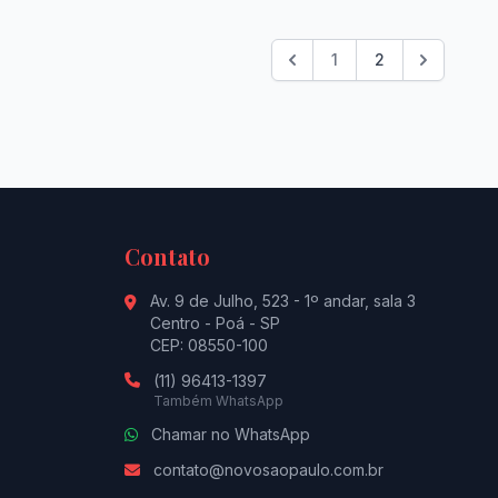
1
2
Contato
Av. 9 de Julho, 523 - 1º andar, sala 3
Centro - Poá - SP
CEP: 08550-100
(11) 96413-1397
Também WhatsApp
Chamar no WhatsApp
contato@novosaopaulo.com.br