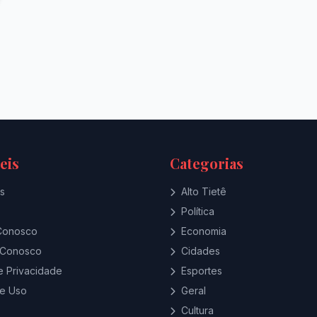
eis
Categorias
s
Alto Tietê
Política
Conosco
Economia
 Conosco
Cidades
de Privacidade
Esportes
e Uso
Geral
Cultura