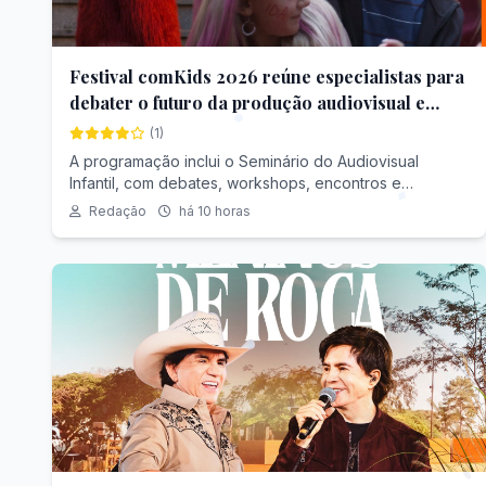
Festival comKids 2026 reúne especialistas para
debater o futuro da produção audiovisual e
digital para crianças e adolescentes.
(1)
A programação inclui o Seminário do Audiovisual
Infantil, com debates, workshops, encontros e
atividades formativas, a Competição de Obras Digitais
Redação
há 10 horas
e Interativas e a Mostra Audiovisual