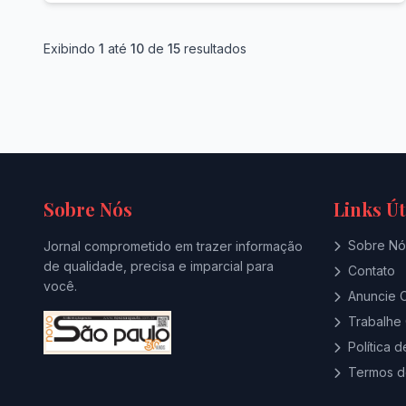
Exibindo
1
até
10
de
15
resultados
Sobre Nós
Links Út
Sobre Nó
Jornal comprometido em trazer informação
de qualidade, precisa e imparcial para
Contato
você.
Anuncie 
Trabalhe
Política 
Termos d