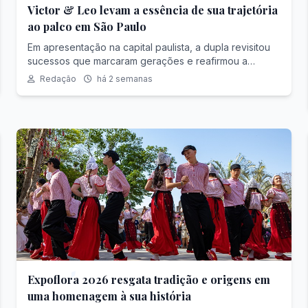
Victor & Leo levam a essência de sua trajetória
ao palco em São Paulo
Em apresentação na capital paulista, a dupla revisitou
sucessos que marcaram gerações e reafirmou a
identidade musical que a consolidou como uma das
Redação
há 2 semanas
principais referências da música sertaneja
Expoflora 2026 resgata tradição e origens em
uma homenagem à sua história