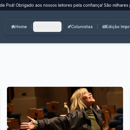
de Poá! Obrigado aos nossos leitores pela confiança! São milhares 
Home
|
Seções
|
Colunistas
|
Edição Imp