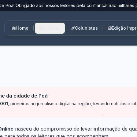
de Poá! Obrigado aos nossos leitores pela confiança! São milhares p
Home
|
Seções
|
Colunistas
|
Edição Imp
ine da cidade de Poá
001
, pioneiros no jornalismo digital na região, levando notícias e i
Online
nasceu do compromisso de levar informação de quali
ê e para todos os leitores que nos acompanham.