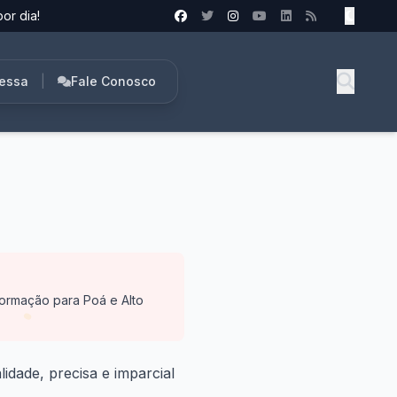
or dia!
ressa
|
Fale Conosco
nformação para Poá e Alto
dade, precisa e imparcial