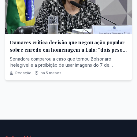
Damares critica decisão que negou ação popular
sobre enredo em homenagem a Lula: “dois pesos
e duas medidas”
Senadora comparou a caso que tornou Bolsonaro
inelegível e a proibição de usar imagens do 7 de
setembro
Redação
há 5 meses