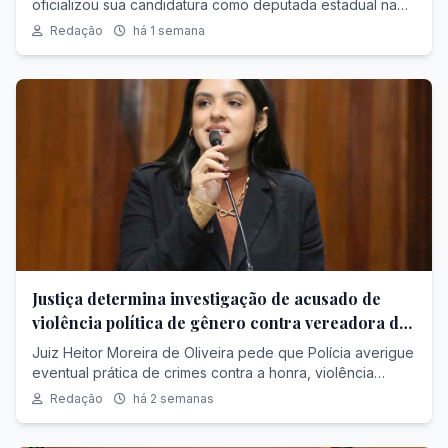
oficializou sua candidatura como deputada estadual na
convenção do PSD (Partido Social Democrático),
Redação
há 1 semana
realizada no último domingo, dia 26.
Justiça determina investigação de acusado de
violência política de gênero contra vereadora do
PL
Juiz Heitor Moreira de Oliveira pede que Polícia averigue
eventual prática de crimes contra a honra, violência
psicológica e descumprimento de medida protetiva a
Redação
há 2 semanas
favor de Malu Fernandes