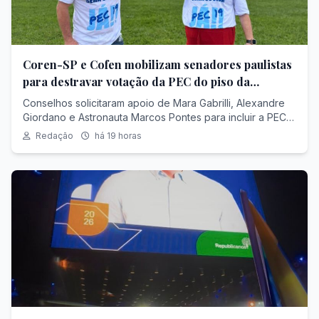
Coren-SP e Cofen mobilizam senadores paulistas
para destravar votação da PEC do piso da
enfermagem
Conselhos solicitaram apoio de Mara Gabrilli, Alexandre
Giordano e Astronauta Marcos Pontes para incluir a PEC
19/2024 na pauta do Plenário do Senado; proposta busca
Redação
há 19 horas
vincular o piso salarial da enfermagem à jornada de
trabalho.