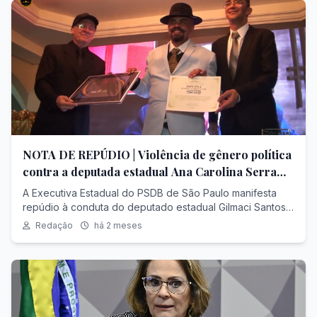
NOTA DE REPÚDIO | Violência de gênero política
contra a deputada estadual Ana Carolina Serra
(PSDB-SP) | Audiência Sabesp
A Executiva Estadual do PSDB de São Paulo manifesta
repúdio à conduta do deputado estadual Gilmaci Santos
(Republicanos-SP) durante reunião da Comissão de
Redação
há 2 meses
Assuntos Metropolitanos e Municipais da Assembleia
Legislativa do Estado de São Paulo (Alesp), realizada
nessa quarta-feira (3/6).