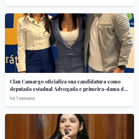
Clau Camargo oficializa sua candidatura como
deputada estadual Advogada e primeira-dama de
Arujá, ela concorre pelo PSD
há 1 semana