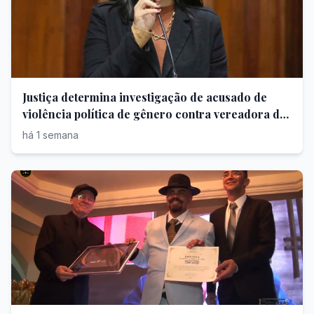
Justiça determina investigação de acusado de
violência política de gênero contra vereadora do
PL
há 1 semana