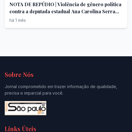
NOTA DE REPÚDIO | Violência de gênero política
contra a deputada estadual Ana Carolina Serra
(PSDB-SP) | Audiência Sabesp
há 1 mês
Sobre Nós
Jornal comprometido em trazer informação de qualidade,
precisa e imparcial para você.
Links Úteis