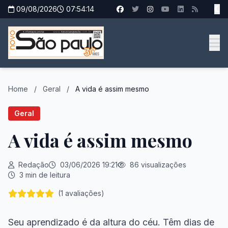
09/08/2026
07:54:14
Home
/
Geral
/
A vida é assim mesmo
Geral
A vida é assim mesmo
Redação
03/06/2026 19:21
86 visualizações
3 min de leitura
(1 avaliações)
Seu aprendizado é da altura do céu. Têm dias de