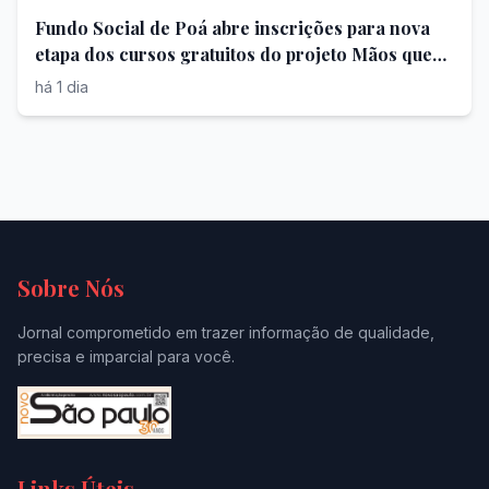
Fundo Social de Poá abre inscrições para nova
etapa dos cursos gratuitos do projeto Mãos que
Fazem
há 1 dia
Sobre Nós
Jornal comprometido em trazer informação de qualidade,
precisa e imparcial para você.
Links Úteis