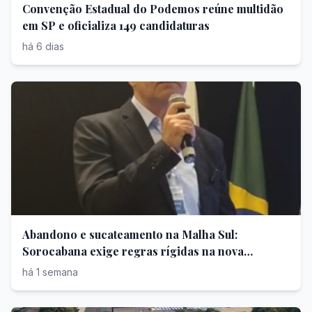
Convenção Estadual do Podemos reúne multidão
em SP e oficializa 149 candidaturas
há 6 dias
Abandono e sucateamento na Malha Sul:
Sorocabana exige regras rígidas na nova
concessão
há 1 semana