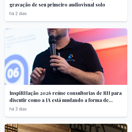
gravação de seu primeiro audiovisual solo
há 2 dias
InspiRHação 2026 reúne consultorias de RH para
discutir como a IA está mudando a forma de
contratar
há 3 dias